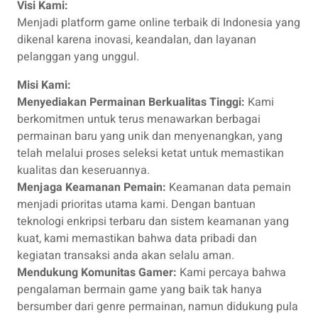
Visi Kami:
Menjadi platform game online terbaik di Indonesia yang
dikenal karena inovasi, keandalan, dan layanan
pelanggan yang unggul.
Misi Kami:
Menyediakan Permainan Berkualitas Tinggi:
Kami
berkomitmen untuk terus menawarkan berbagai
permainan baru yang unik dan menyenangkan, yang
telah melalui proses seleksi ketat untuk memastikan
kualitas dan keseruannya.
Menjaga Keamanan Pemain:
Keamanan data pemain
menjadi prioritas utama kami. Dengan bantuan
teknologi enkripsi terbaru dan sistem keamanan yang
kuat, kami memastikan bahwa data pribadi dan
kegiatan transaksi anda akan selalu aman.
Mendukung Komunitas Gamer:
Kami percaya bahwa
pengalaman bermain game yang baik tak hanya
bersumber dari genre permainan, namun didukung pula