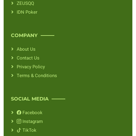
ZEUSQQ
IDN Poker
COMPANY
About Us
Contact Us
Privacy Policy
Terms & Conditions
SOCIAL MEDIA
Facebook
Instagram
TikTok