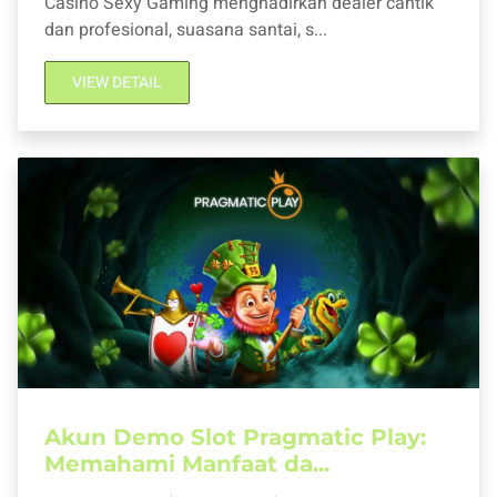
Casino Sexy Gaming menghadirkan dealer cantik
dan profesional, suasana santai, s...
VIEW DETAIL
Akun Demo Slot Pragmatic Play:
Memahami Manfaat da...