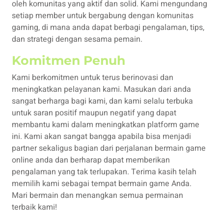
oleh komunitas yang aktif dan solid. Kami mengundang
setiap member untuk bergabung dengan komunitas
gaming, di mana anda dapat berbagi pengalaman, tips,
dan strategi dengan sesama pemain.
Komitmen Penuh
Kami berkomitmen untuk terus berinovasi dan
meningkatkan pelayanan kami. Masukan dari anda
sangat berharga bagi kami, dan kami selalu terbuka
untuk saran positif maupun negatif yang dapat
membantu kami dalam meningkatkan platform game
ini. Kami akan sangat bangga apabila bisa menjadi
partner sekaligus bagian dari perjalanan bermain game
online anda dan berharap dapat memberikan
pengalaman yang tak terlupakan. Terima kasih telah
memilih kami sebagai tempat bermain game Anda.
Mari bermain dan menangkan semua permainan
terbaik kami!