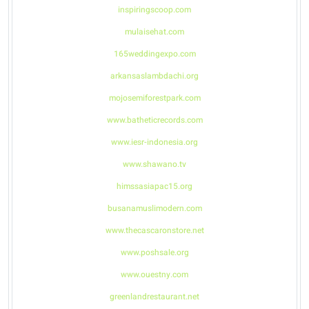
inspiringscoop.com
mulaisehat.com
165weddingexpo.com
arkansaslambdachi.org
mojosemiforestpark.com
www.batheticrecords.com
www.iesr-indonesia.org
www.shawano.tv
himssasiapac15.org
busanamuslimodern.com
www.thecascaronstore.net
www.poshsale.org
www.ouestny.com
greenlandrestaurant.net